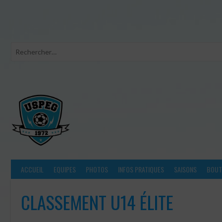
Aller
au
contenu
ACCUEIL
EQUIPES
PHOTOS
INFOS PRATIQUES
SAISONS
BOUTI
CLASSEMENT U14 ÉLITE