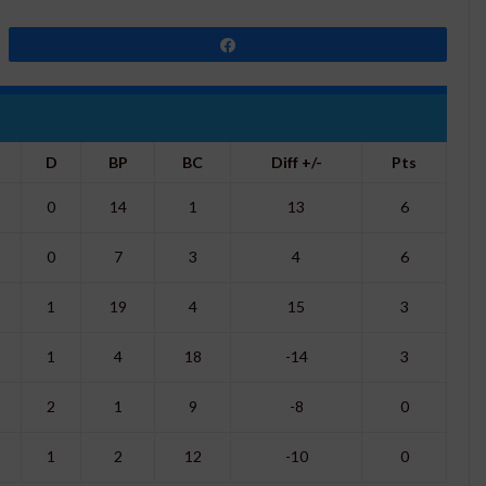
Partagez
D
BP
BC
Diff +/-
Pts
0
14
1
13
6
0
7
3
4
6
1
19
4
15
3
1
4
18
-14
3
2
1
9
-8
0
1
2
12
-10
0