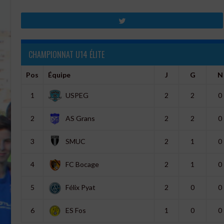
Tweetez
CHAMPIONNAT U14 ÉLITE
Pos
Équipe
J
G
N
1
USPEG
2
2
0
2
AS Grans
2
2
0
3
SMUC
2
1
0
4
FC Bocage
2
1
0
5
Félix Pyat
2
0
0
6
ES Fos
1
0
0