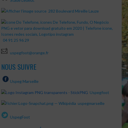
Stade Ledeuc
282 Boulevard Mireille Lauze
04 91 25 96 29
uspegfoot@orange.fr
NOUS SUIVRE
Uspeg Marseille
Uspegfoot
uspegmarseille
UspegFoot