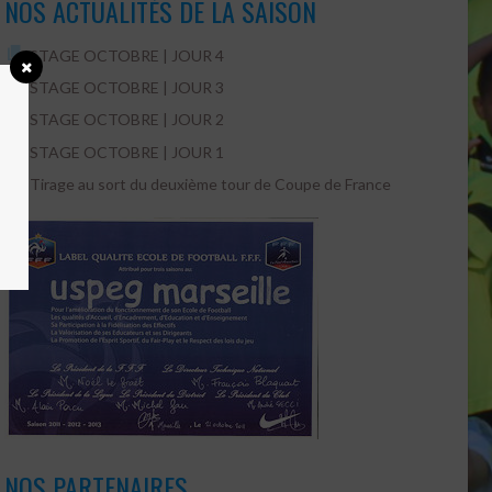
NOS ACTUALITÉS DE LA SAISON
STAGE OCTOBRE | JOUR 4
STAGE OCTOBRE | JOUR 3
STAGE OCTOBRE | JOUR 2
STAGE OCTOBRE | JOUR 1
Tirage au sort du deuxième tour de Coupe de France
NOS PARTENAIRES