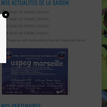
NOS ACTUALITÉS DE LA SAISON
STAGE OCTOBRE | JOUR 4
STAGE OCTOBRE | JOUR 3
STAGE OCTOBRE | JOUR 2
STAGE OCTOBRE | JOUR 1
Tirage au sort du deuxième tour de Coupe de France
NOS PARTENAIRES