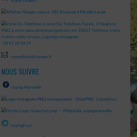
Stade Ledeuc
282 Boulevard Mireille Lauze
04 91 25 96 29
uspegfoot@orange.fr
NOUS SUIVRE
Uspeg Marseille
Uspegfoot
uspegmarseille
UspegFoot