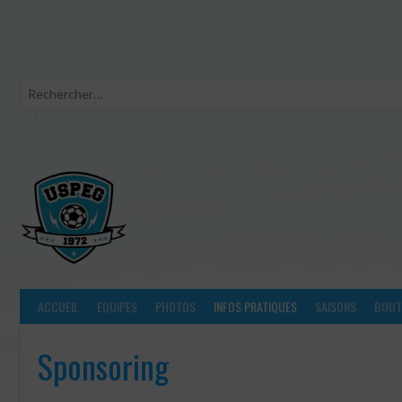
Aller
au
contenu
ACCUEIL
EQUIPES
PHOTOS
INFOS PRATIQUES
SAISONS
BOUTI
Sponsoring