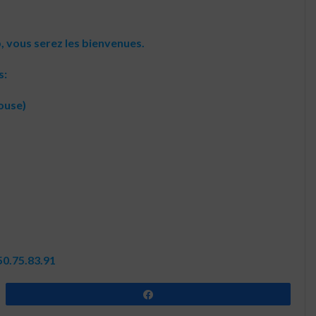
b, vous serez les bienvenues.
s:
ouse)
50.75.83.91
Partagez