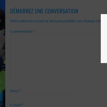
DÉMARREZ UNE CONVERSATION
Votre adresse e-mail ne sera pas publiée.
Les champs obliga
Commentaire
*
Nom
*
E-mail
*