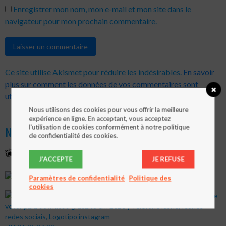
Enregistrer mon nom, mon e-mail et mon site dans le
navigateur pour mon prochain commentaire.
Ce site utilise Akismet pour réduire les indésirables.
En savoir
plus sur comment les données de vos commentaires sont
utilisées
.
Nous utilisons des cookies pour vous offrir la meilleure
expérience en ligne. En acceptant, vous acceptez
NOUS CONTACTER
l'utilisation de cookies conformément à notre politique
de confidentialité des cookies.
Stade Ledeuc
J’ACCEPTE
JE REFUSE
282 Boulevard Mireille Lauze
Paramètres de confidentialité
Politique des
cookies